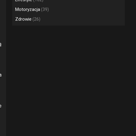
Motoryzacja
(39)
Zdrowie
(26)
ą
a
e