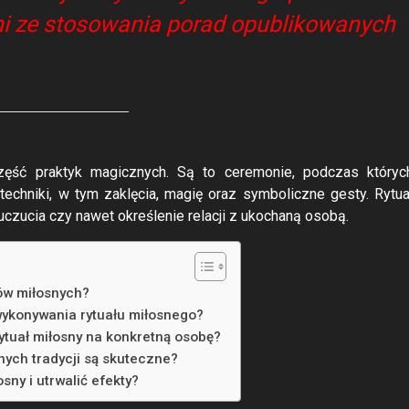
i ze stosowania porad opublikowanych
zęść praktyk magicznych. Są to ceremonie, podczas któryc
 techniki, w tym zaklęcia, magię oraz symboliczne gesty. Rytua
uczucia czy nawet określenie relacji z ukochaną osobą.
łów miłosnych?
wykonywania rytuału miłosnego?
ytuał miłosny na konkretną osobę?
żnych tradycji są skuteczne?
sny i utrwalić efekty?