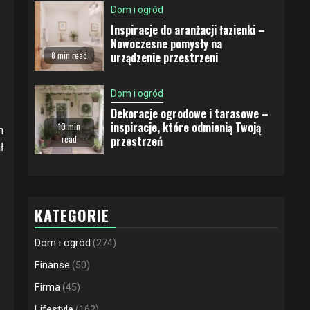
Dom i ogród
Inspiracje do aranżacji łazienki –
Nowoczesne pomysły na
urządzenie przestrzeni
8 min read
Dom i ogród
Dekoracje ogrodowe i tarasowe –
inspiracje, które odmienią Twoją
10 min
h
przestrzeń
read
ł
KATEGORIE
Dom i ogród
(274)
Finanse
(50)
Firma
(45)
Lifestyle
(162)