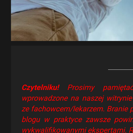
Czytelniku!
Prosimy pamiętać
wprowadzone na naszej witrynie 
ze fachowcem/lekarzem. Branie p
blogu w praktyce zawsze powi
wykwalifikowanymi ekspertami. R