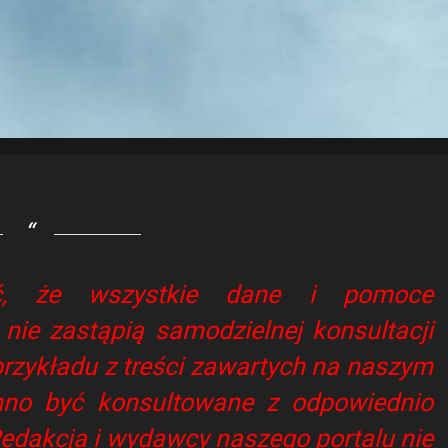
, że wszystkie dane i pomoce
nie zastąpią samodzielnej konsultacji
rzykładu z treści zawartych na naszym
nno być konsultowane z odpowiednio
edakcja i wydawcy naszego portalu nie