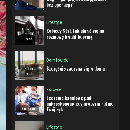
bez operacji?
read
Lifestyle
Kobiecy Styl. Jak ubrać się na
4 min
rozmowę kwalifikacyjną
read
Dom i ogród
Szczęście zaczyna się w domu
4 min
read
Zdrowie
Leczenie kanałowe pod
mikroskopem: gdy precyzja ratuje
Twój ząb
3 min read
Lifestyle