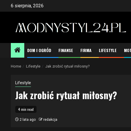
Skip
6 sierpnia, 2026
to
content
DOM I OGRÓD
FINANSE
FIRMA
LIFESTYLE
MOT
Home
Lifestyle
Jak zrobić rytuał miłosny?
Lifestyle
Jak zrobić rytuał miłosny?
4 min read
2 lata ago
redakcja