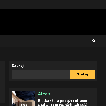
Szukaj
Szukaj
Zdrowie
Wiotka skóra po ciąży i utracie
wagi – jak przywrócić jędrność
4 min