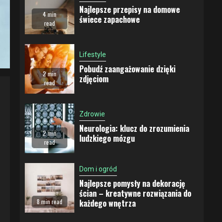
Najlepsze przepisy na domowe
4 min
świece zapachowe
read
Lifestyle
Pobudź zaangażowanie dzięki
2 min
zdjęciom
read
Zdrowie
Neurologia: klucz do zrozumienia
2 min
ludzkiego mózgu
read
Dom i ogród
Najlepsze pomysły na dekorację
ścian – kreatywne rozwiązania do
każdego wnętrza
8 min read